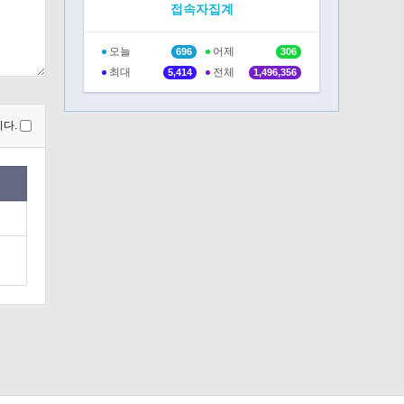
접속자집계
오늘
어제
696
306
최대
전체
5,414
1,496,356
다.